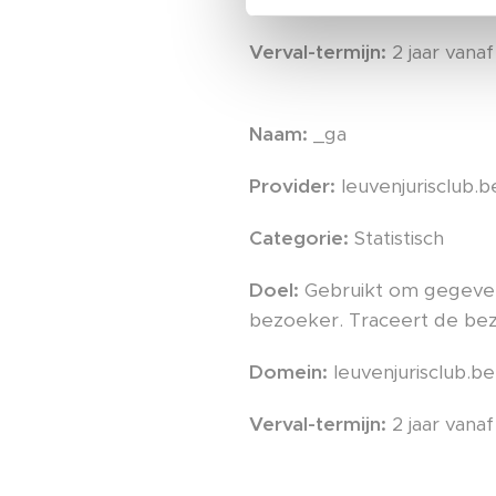
Domein:
leuvenjurisclub.be
Verval-termijn:
2 jaar vanaf
Naam:
_ga
Provider:
leuvenjurisclub.b
Categorie:
Statistisch
Doel:
Gebruikt om gegeven
bezoeker. Traceert de bez
Domein:
leuvenjurisclub.be
Verval-termijn:
2 jaar vanaf