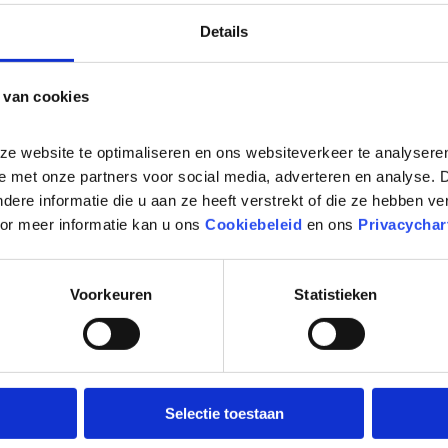
aginanavigatie en toegang tot beveiligde gedeelten van
Details
 cookies kan de website niet naar behoren werken. He
 schakelen.
 van cookies
s
: statistische cookies worden enkel geplaatst op basis
lpen eigenaren van websites begrijpen hoe bezoekers
 website te optimaliseren en ons websiteverkeer te analyseren
seerde gegevens te verzamelen en te rapporteren.
e met onze partners voor social media, adverteren en analyse. 
re informatie die u aan ze heeft verstrekt of die ze hebben ve
or meer informatie kan u ons 
Cookiebeleid
 en ons 
Privacychar
e
Voorkeuren
Statistieken
s naar Google Analytics te verzenden over het appar
oeker op verschillende apparaten en marketingkanale
Selectie toestaan