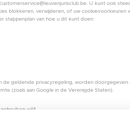
 customerservice@leuvenjurisclub.be. U kunt ook steeds
es blokkeren, verwijderen, of uw cookievoorkeuren w
er stappenplan van hoe u dit kunt doen:
de geldende privacyregeling, worden doorgegeven aa
te (zoals aan Google in de Verenigde Staten).
gebruiken wij?
kies:
noodzakelijke cookies helpen een website bruik