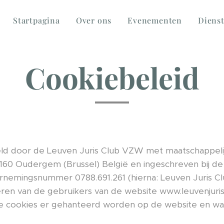
Startpagina
Over ons
Evenementen
Diens
Cookiebeleid
teld door de Leuven Juris Club VZW met maatschappeli
 1160 Oudergem (Brussel) België en ingeschreven bij d
mingsnummer 0788.691.261 (hierna: Leuven Juris Club
eren van de gebruikers van de website www.leuvenjurisc
lke cookies er gehanteerd worden op de website en wa