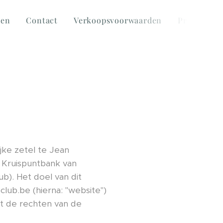
ten
Contact
Verkoopsvoorwaarden
Privacycha
jke zetel te Jean
e Kruispuntbank van
). Het doel van dit
lub.be (hierna: "website")
t de rechten van de