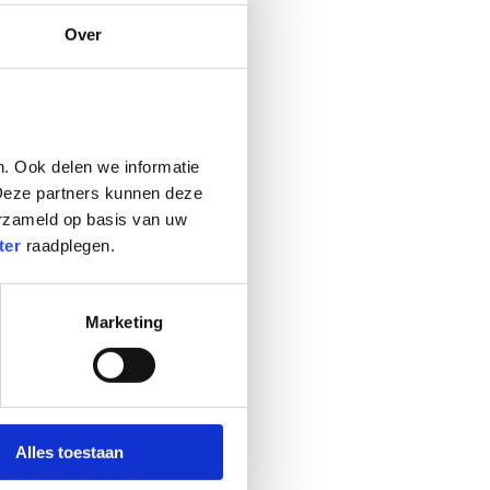
 de website mogelijk te
Over
t is niet mogelijk om
 van expliciete
 hun website gebruiken,
. Ook delen we informatie 
Deze partners kunnen deze 
rzameld op basis van uw 
ter
 raadplegen.
Marketing
aat en het gedrag van de
n.
Alles toestaan