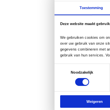
basisfuncties als p
Toestemming
maken. Zonder deze
deze cookies uit te
Deze website maakt gebruik
Statistische cookie
toestemming. Ze he
We gebruiken cookies om onze
door gepseudonimi
over uw gebruik van onze sit
gegevens combineren met ande
gebruik van hun services. Vo
Naam:
_ga_#
Toestemmingsselectie
Provider:
leuvenjurisclub.b
Noodzakelijk
Categorie:
Statistisch
Doel:
Gebruikt om gegeven
bezoeker. Traceert de bez
Weigeren