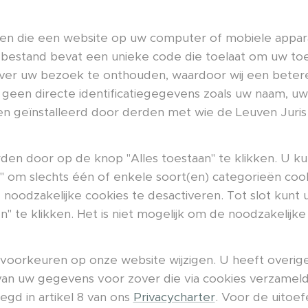
nden die een website op uw computer of mobiele appar
 bestand bevat een unieke code die toelaat om uw toe
ver uw bezoek te onthouden, waardoor wij een betere
 geen directe identificatiegegevens zoals uw naam, uw 
n geïnstalleerd door derden met wie de Leuven Juris
rden door op de knop "Alles toestaan" te klikken. U k
" om slechts één of enkele soort(en) categorieën cook
 noodzakelijke cookies te desactiveren. Tot slot kunt
 te klikken. Het is niet mogelijk om de noodzakelijke
oorkeuren op onze website wijzigen. U heeft overige
g van uw gegevens voor zover die via cookies verzame
egd in artikel 8 van ons
Privacycharter
. Voor de uitoe