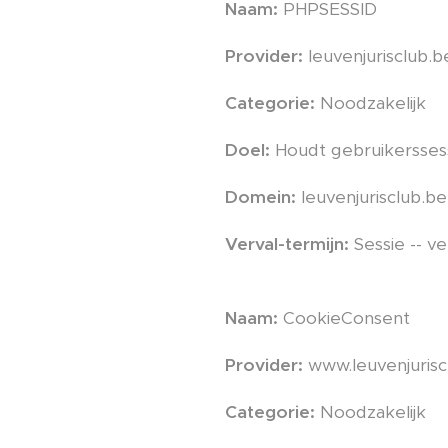
Naam:
PHPSESSID
Provider:
leuvenjurisclub.b
Categorie:
Noodzakelijk
Doel:
Houdt gebruikerssess
Domein:
leuvenjurisclub.be
Verval-termijn:
Sessie -- 
Naam:
CookieConsent
Provider:
www.leuvenjurisc
Categorie:
Noodzakelijk