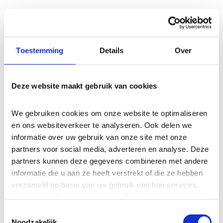
Linkedin
Toestemming
Details
Over
Deze website maakt gebruik van cookies
We gebruiken cookies om onze website te optimaliseren 
en ons websiteverkeer te analyseren. Ook delen we 
informatie over uw gebruik van onze site met onze 
partners voor social media, adverteren en analyse. Deze 
partners kunnen deze gegevens combineren met andere 
informatie die u aan ze heeft verstrekt of die ze hebben 
verzameld op basis van uw gebruik van hun services. 
Voor meer informatie kan u ons 
Cookiebeleid
 en ons 
Privacycharter
 raadplegen.
Toestemmingsselectie
Noodzakelijk